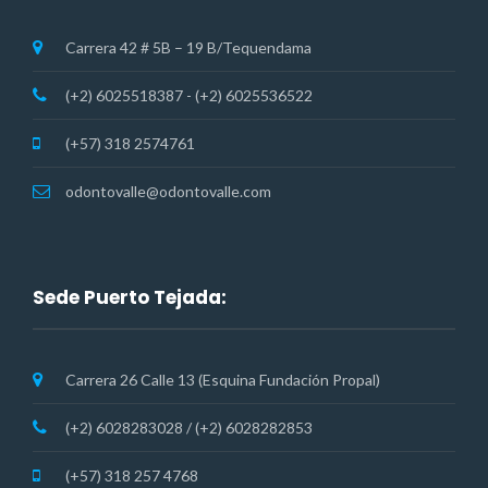
Carrera 42 # 5B – 19 B/Tequendama
(+2) 6025518387 - (+2) 6025536522
(+57) 318 2574761
odontovalle@odontovalle.com
Sede Puerto Tejada:
Carrera 26 Calle 13 (Esquina Fundación Propal)
(+2) 6028283028 / (+2) 6028282853
(+57) 318 257 4768