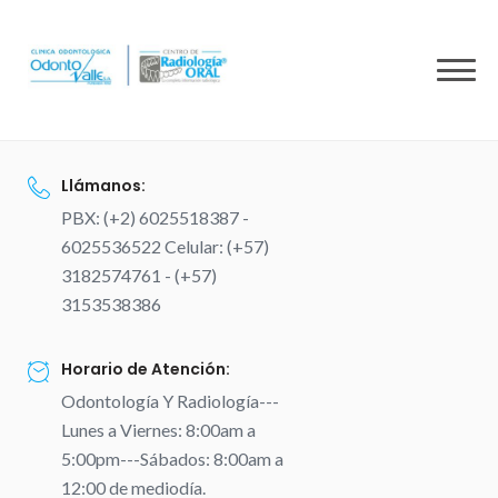
to
content
Llámanos:
PBX: (+2) 6025518387 -
6025536522 Celular: (+57)
3182574761 - (+57)
3153538386
Horario de Atención:
Odontología Y Radiología---
Lunes a Viernes: 8:00am a
5:00pm---Sábados: 8:00am a
12:00 de mediodía.