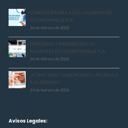
CONVOCATORIA A LOS USUARIOS DE
ODONTOVALLE S.A.
26 de febrero de 2026
DERECHOS Y DEBERES DE LOS
PACIENTES EN ODONTOVALLE S.A.
26 de febrero de 2026
¿CÓMO AFECTA MORDERSE LAS UÑAS A
TUS DIENTES?
19 de febrero de 2026
Avisos Legales: