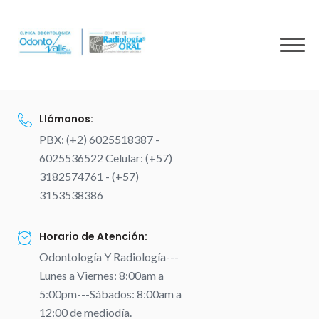
to
content
Llámanos:
PBX: (+2) 6025518387 -
6025536522 Celular: (+57)
3182574761 - (+57)
3153538386
Horario de Atención:
Odontología Y Radiología---
Lunes a Viernes: 8:00am a
5:00pm---Sábados: 8:00am a
12:00 de mediodía.