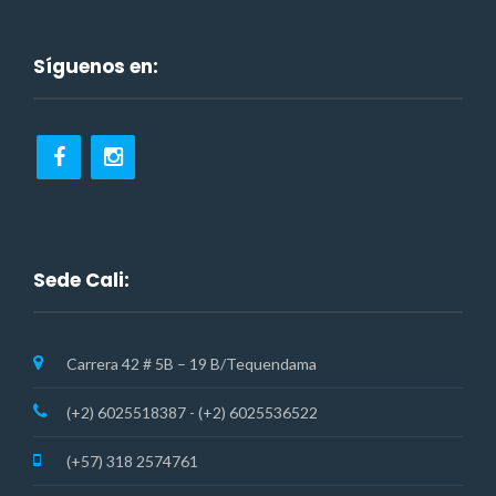
Síguenos en:
Sede Cali:
Carrera 42 # 5B – 19 B/Tequendama
(+2) 6025518387 - (+2) 6025536522
(+57) 318 2574761