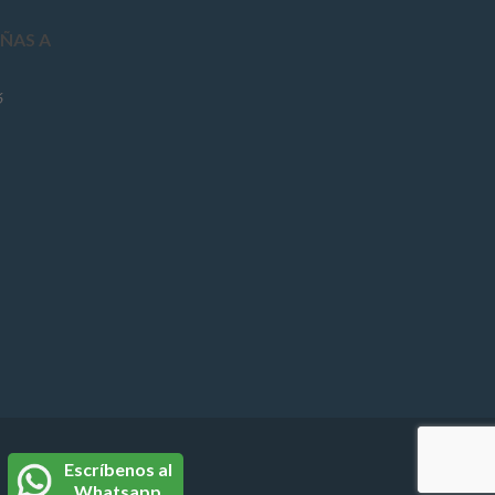
ÑAS A
6
Escríbenos al
Whatsapp