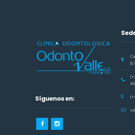
Sede
Ca
B/
(+
60
(+
Síguenos en:
od