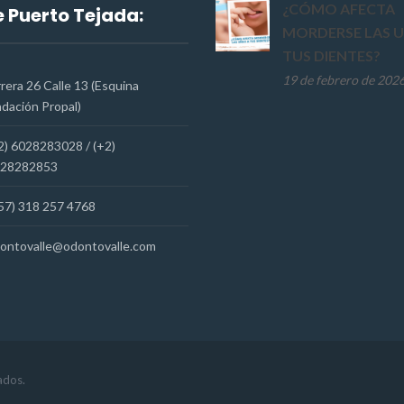
¿CÓMO AFECTA
 Puerto Tejada:
MORDERSE LAS U
TUS DIENTES?
19 de febrero de 202
rera 26 Calle 13 (Esquina
dación Propal)
2) 6028283028 / (+2)
28282853
57) 318 257 4768
ontovalle@odontovalle.com
ados.