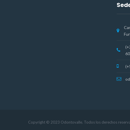
Sede
Car
Fun
(+
60
(+
od
Copyright © 2023 Odontovalle. Todos los derechos reserv