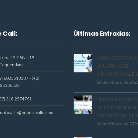
 Cali:
Últimas Entradas:
rrera 42 # 5B – 19
CONVOCATORIA 
Tequendama
USUARIOS DE
ODONTOVALLE S
2) 6025518387 - (+2)
26 de febrero de 202
25536522
57) 318 2574761
DERECHOS Y DEB
DE LOS PACIENTE
ontovalle@odontovalle.com
ODONTOVALLE S
26 de febrero de 202