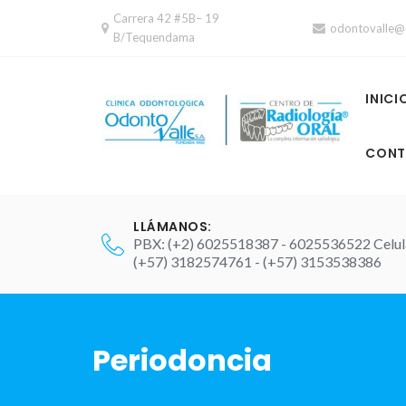
Skip
Carrera 42 #5B– 19
odontovalle@
to
B/Tequendama
content
INICI
CONT
LLÁMANOS:
PBX: (+2) 6025518387 - 6025536522 Celul
(+57) 3182574761 - (+57) 3153538386
Periodoncia