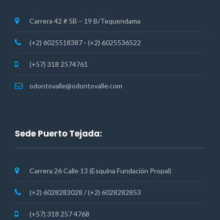
Carrera 42 # 5B – 19 B/Tequendama
(+2) 6025518387 - (+2) 6025536522
(+57) 318 2574761
odontovalle@odontovalle.com
Sede Puerto Tejada:
Carrera 26 Calle 13 (Esquina Fundación Propal)
(+2) 6028283028 / (+2) 6028282853
(+57) 318 257 4768