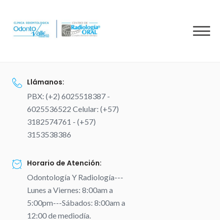
to
content
Llámanos:
PBX: (+2) 6025518387 -
6025536522 Celular: (+57)
3182574761 - (+57)
3153538386
Horario de Atención:
Odontología Y Radiología---
Lunes a Viernes: 8:00am a
5:00pm---Sábados: 8:00am a
12:00 de mediodía.