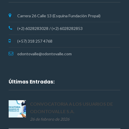
Carrera 26 Calle 13 (Esquina Fundación Propal)
(+2) 6028283028 / (+2) 6028282853
(+57) 318 257 4768
odontovalle@odontovalle.com
Últimas Entradas:
CONVOCATORIA A LOS USUARIOS DE
ODONTOVALLE S.A.
26 de febrero de 2026