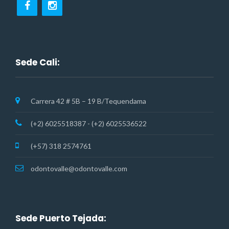
Sede Cali:
Carrera 42 # 5B – 19 B/Tequendama
(+2) 6025518387 - (+2) 6025536522
(+57) 318 2574761
odontovalle@odontovalle.com
Sede Puerto Tejada: