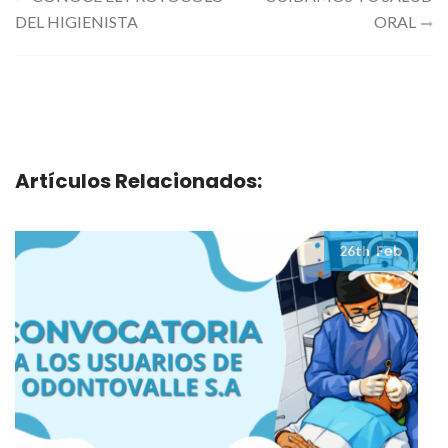
Navegación
DEL HIGIENISTA
ORAL
de
entradas
Artículos Relacionados:
Feb
26th