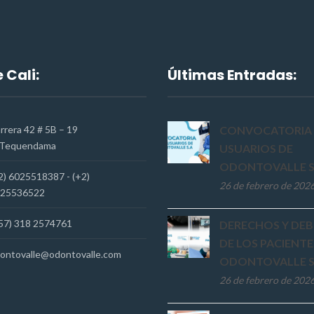
 Cali:
Últimas Entradas:
rrera 42 # 5B – 19
CONVOCATORIA 
Tequendama
USUARIOS DE
ODONTOVALLE S
2) 6025518387 - (+2)
26 de febrero de 202
25536522
57) 318 2574761
DERECHOS Y DEB
DE LOS PACIENTE
ontovalle@odontovalle.com
ODONTOVALLE S
26 de febrero de 202