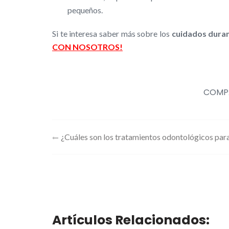
pequeños.
Si te interesa saber más sobre los
cuidados duran
CON NOSOTROS!
COMPA
Navegación
¿Cuáles son los tratamientos odontológicos para
de
entradas
Artículos Relacionados: