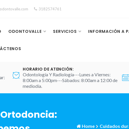
odontovalle.com
3182574761
O
ODONTOVALLE
SERVICIOS
INFORMACIÓN A P
ÁCTENOS
HORARIO DE ATENCIÓN:
Odontología Y Radiología---Lunes a Viernes:
ar:
8:00am a 5:00pm---Sábados: 8:00am a 12:00 de
mediodía.
 Ortodoncia:
ebemos
Home
Cuidados dur