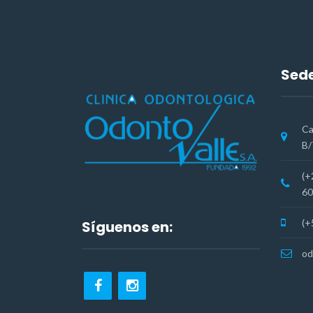
Sede
Ca
B/
(+
60
(+
Síguenos en:
od