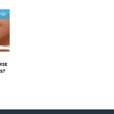
Feb
RSE
ES?