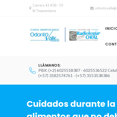
Skip
Carrera 42 #5B– 19
odontovalle@
to
B/Tequendama
content
INICI
CONT
LLÁMANOS:
PBX: (+2) 6025518387 - 6025536522 Celul
(+57) 3182574761 - (+57) 3153538386
Cuidados durante la
alimentos que no d