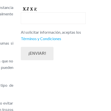
nstancia
ealmente
Al solicitar información, aceptas los
Términos y Condiciones
sumas si
s que no
e pueden
tipo de
o evitar
n trozos