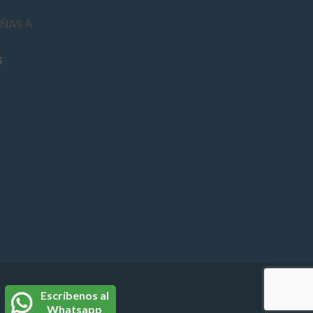
ÑAS A
6
Escríbenos al
Whatsapp