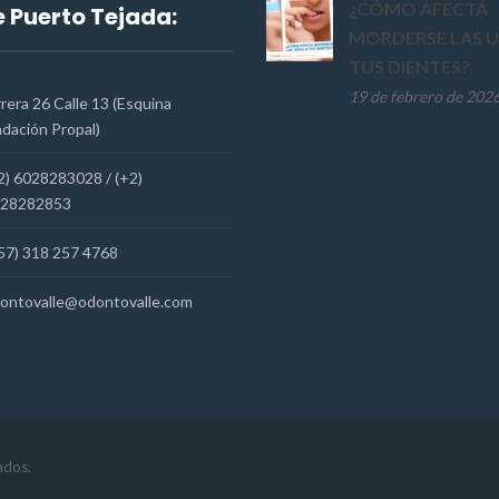
¿CÓMO AFECTA
 Puerto Tejada:
MORDERSE LAS U
TUS DIENTES?
19 de febrero de 202
rera 26 Calle 13 (Esquina
dación Propal)
2) 6028283028 / (+2)
28282853
57) 318 257 4768
ontovalle@odontovalle.com
ados.