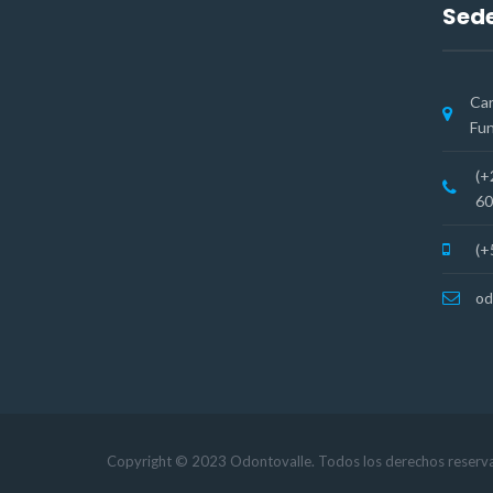
Sede
Car
Fun
(+
60
(+
od
Copyright © 2023 Odontovalle. Todos los derechos reserv