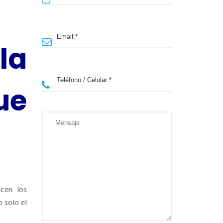
la
ue
cen los
 solo el