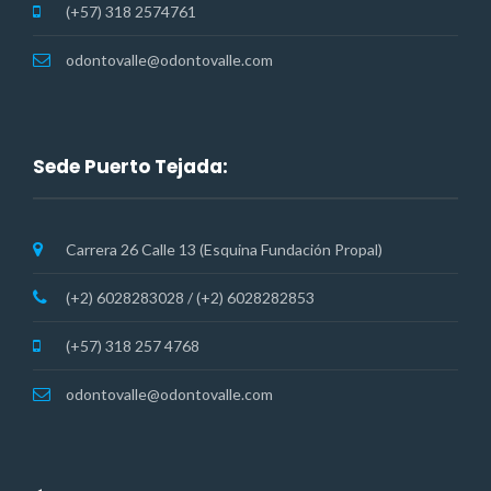
(+57) 318 2574761
odontovalle@odontovalle.com
Sede Puerto Tejada:
Carrera 26 Calle 13 (Esquina Fundación Propal)
(+2) 6028283028 / (+2) 6028282853
(+57) 318 257 4768
odontovalle@odontovalle.com