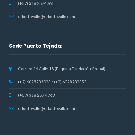
(+57) 318 2574761
odontovalle@odontovalle.com
Sede Puerto Tejada:
Carrera 26 Calle 13 (Esquina Fundación Propal)
(+2) 6028283028 / (+2) 6028282853
(+57) 318 257 4768
odontovalle@odontovalle.com