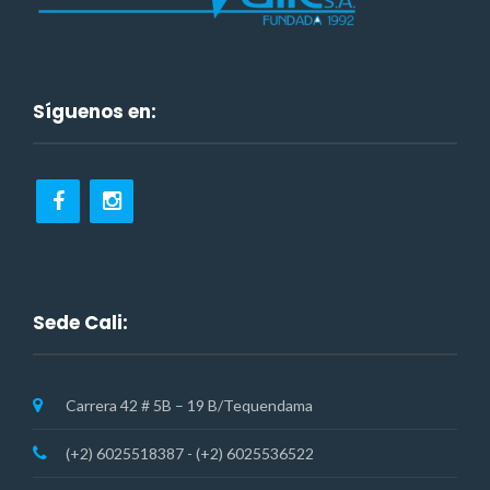
Síguenos en:
Sede Cali:
Carrera 42 # 5B – 19 B/Tequendama
(+2) 6025518387 - (+2) 6025536522