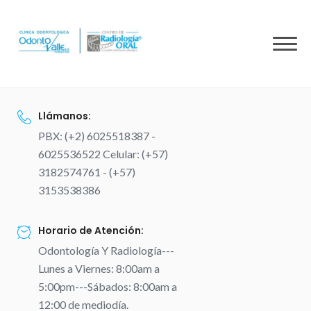
to
content
Llámanos:
PBX: (+2) 6025518387 -
6025536522 Celular: (+57)
3182574761 - (+57)
3153538386
Horario de Atención:
Odontología Y Radiología---
Lunes a Viernes: 8:00am a
5:00pm---Sábados: 8:00am a
12:00 de mediodía.