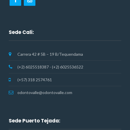
Sede Cali:
Carrera 42 # 5B – 19 B/Tequendama
(+2) 6025518387 - (+2) 6025536522
(+57) 318 2574761
odontovalle@odontovalle.com
Sede Puerto Tejada: