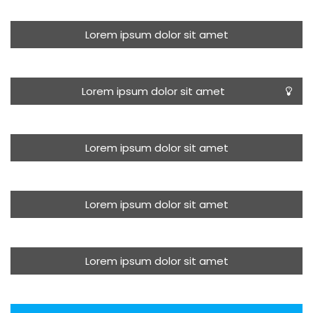
Lorem ipsum dolor sit amet
Lorem ipsum dolor sit amet
Lorem ipsum dolor sit amet
Maecenas nec odio et ante tincidunt tempus. Donec
Maecenas nec odio et ante tincidunt tempus. Donec
Lorem ipsum dolor sit amet
vitae sapien ut libero venenatis faucibus. Nullam quis
vitae sapien ut libero venenatis faucibus. Nullam quis
ante. Etiam sit amet orci eget eros faucibus tincidunt.
ante. Etiam sit amet orci.
Duis leo.
Read More
Lorem ipsum dolor sit amet