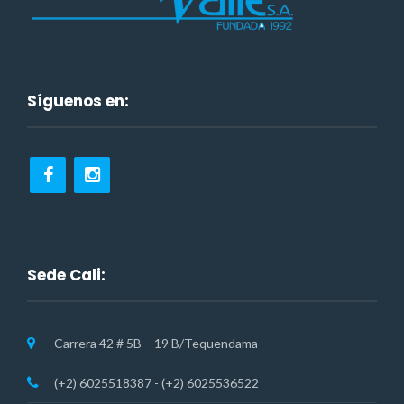
Síguenos en:
Sede Cali:
Carrera 42 # 5B – 19 B/Tequendama
(+2) 6025518387 - (+2) 6025536522