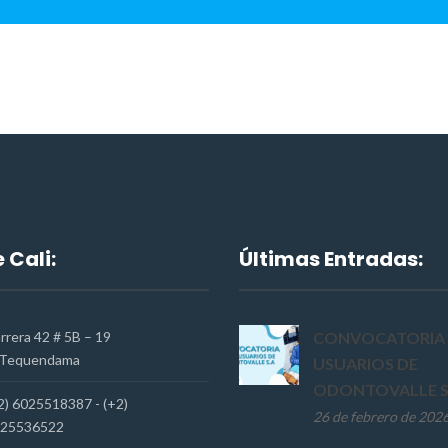
 Cali:
Últimas Entradas:
rrera 42 # 5B – 19
CONVOCATORIA 
Tequendama
USUARIOS DE
ODONTOVALLE S
2) 6025518387 - (+2)
26 de febrero de 202
25536522