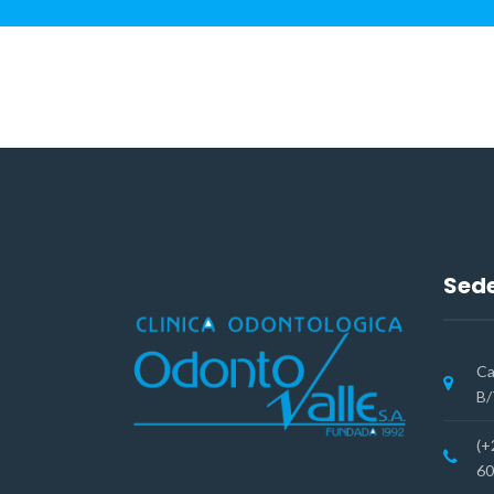
Sede
Ca
B/
(+
60