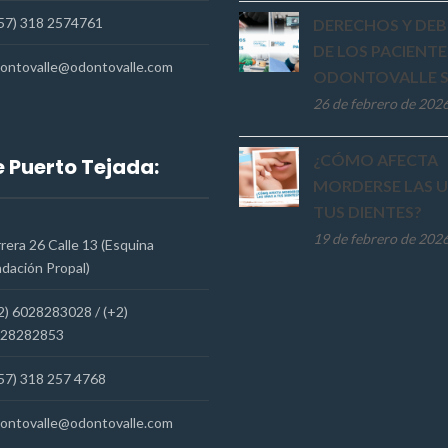
57) 318 2574761
DERECHOS Y DEB
DE LOS PACIENTE
ontovalle@odontovalle.com
ODONTOVALLE S
26 de febrero de 202
¿CÓMO AFECTA
 Puerto Tejada:
MORDERSE LAS U
TUS DIENTES?
19 de febrero de 202
rera 26 Calle 13 (Esquina
dación Propal)
2) 6028283028 / (+2)
28282853
57) 318 257 4768
ontovalle@odontovalle.com