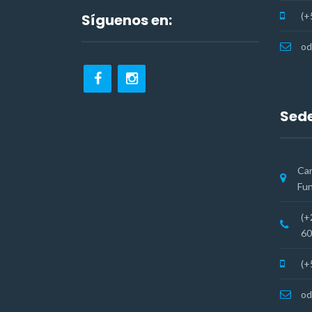
(+
Síguenos en:
od
Sede
Car
Fun
(+
60
(+
od