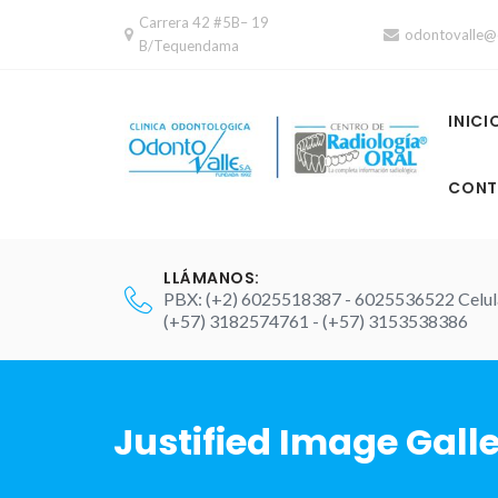
Skip
Carrera 42 #5B– 19
odontovalle@
to
B/Tequendama
content
INICI
CONT
LLÁMANOS:
PBX: (+2) 6025518387 - 6025536522 Celul
(+57) 3182574761 - (+57) 3153538386
Justified Image Gall