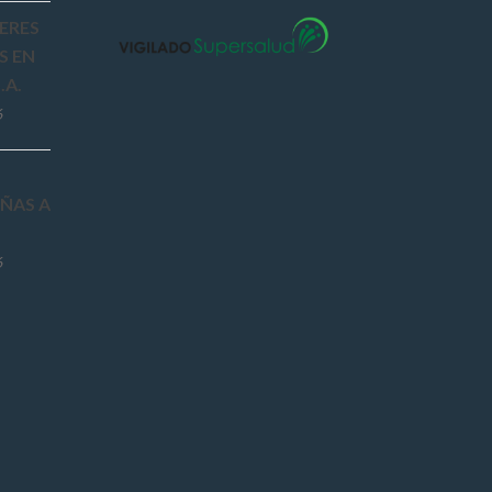
ERES
S EN
.A.
6
ÑAS A
6