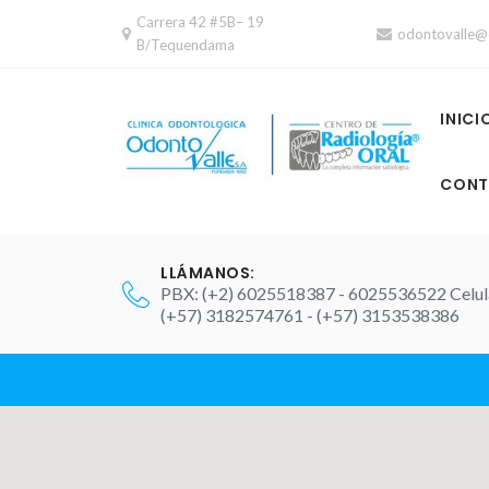
Skip
Carrera 42 #5B– 19
odontovalle@
to
B/Tequendama
content
INICI
CONT
LLÁMANOS:
PBX: (+2) 6025518387 - 6025536522 Celul
(+57) 3182574761 - (+57) 3153538386
Contact 2