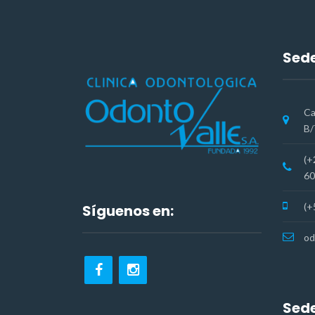
Sede
Ca
B/
(+
60
(+
Síguenos en:
od
Sede