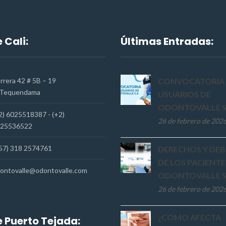
 Cali:
Últimas Entradas:
rrera 42 # 5B – 19
CONVOCATORIA 
Tequendama
USUARIOS DE
ODONTOVALLE S
2) 6025518387 - (+2)
26 de febrero de 202
25536522
57) 318 2574761
DERECHOS Y DEB
DE LOS PACIENTE
ontovalle@odontovalle.com
ODONTOVALLE S
26 de febrero de 202
¿CÓMO AFECTA
 Puerto Tejada: